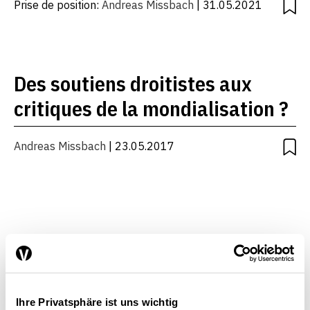
Prise de position:
Andreas Missbach
| 31.05.2021
Des soutiens droitistes aux
critiques de la mondialisation ?
Andreas Missbach
| 23.05.2017
Faire preuve de courage, au lieu
de céder à la pression
Ihre Privatsphäre ist uns wichtig