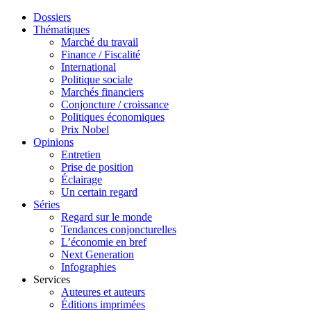
Dossiers
Thématiques
Marché du travail
Finance / Fiscalité
International
Politique sociale
Marchés financiers
Conjoncture / croissance
Politiques économiques
Prix Nobel
Opinions
Entretien
Prise de position
Éclairage
Un certain regard
Séries
Regard sur le monde
Tendances conjoncturelles
L’économie en bref
Next Generation
Infographies
Services
Auteures et auteurs
Éditions imprimées