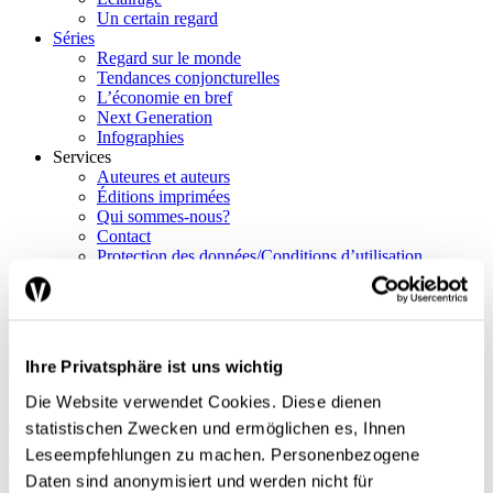
Un certain regard
Séries
Regard sur le monde
Tendances conjoncturelles
L’économie en bref
Next Generation
Infographies
Services
Auteures et auteurs
Éditions imprimées
Qui sommes-nous?
Contact
Protection des données/Conditions d’utilisation
Impressum
Prochain dossier
L’application
Abonnement
Ihre Privatsphäre ist uns wichtig
DE
FR
Die Website verwendet Cookies. Diese dienen
statistischen Zwecken und ermöglichen es, Ihnen
Leseempfehlungen zu machen. Personenbezogene
Rechercher
Abonnements
Daten sind anonymisiert und werden nicht für