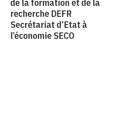
de la formation et de la
recherche DEFR
Secrétariat d’Etat à
l’économie SECO
Qui sommes-nous?
Mentions legales
Contact
Protection des
données/Conditions
d’utilisation