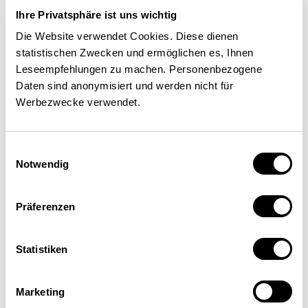
Ihre Privatsphäre ist uns wichtig
Die Website verwendet Cookies. Diese dienen
statistischen Zwecken und ermöglichen es, Ihnen
Leseempfehlungen zu machen. Personenbezogene
Daten sind anonymisiert und werden nicht für
Werbezwecke verwendet.
Einwilligungsauswahl
Notwendig
Daniel Steffen
Chargé de cours, Institut pour les services
Präferenzen
financiers de Zoug (IFZ), Haute école de Lucerne
(HSLU)
Statistiken
Marketing