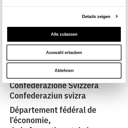
Details zeigen
Alle zulassen
Schweizerische
Auswahl erlauben
Eidgenossenschaft
Ablehnen
Confédération suisse
Confederazione Svizzera
Confederaziun svizra
Département fédéral de
l’économie,