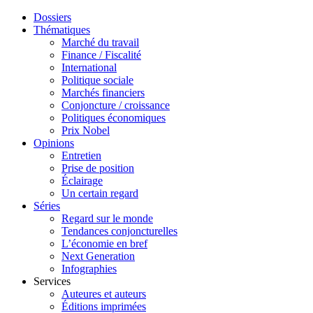
Dossiers
Thématiques
Marché du travail
Finance / Fiscalité
International
Politique sociale
Marchés financiers
Conjoncture / croissance
Politiques économiques
Prix Nobel
Opinions
Entretien
Prise de position
Éclairage
Un certain regard
Séries
Regard sur le monde
Tendances conjoncturelles
L’économie en bref
Next Generation
Infographies
Services
Auteures et auteurs
Éditions imprimées