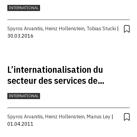
stratégies d’investissement
INTERNATIONAL
différentes à l’étranger ?
Spyros Arvanitis
,
Heinz Hollenstein
,
Tobias Stucki
|
30.03.2016
L’internationalisation du
secteur des services de
l’économie suisse
INTERNATIONAL
Spyros Arvanitis
,
Heinz Hollenstein
,
Marius Ley
|
01.04.2011