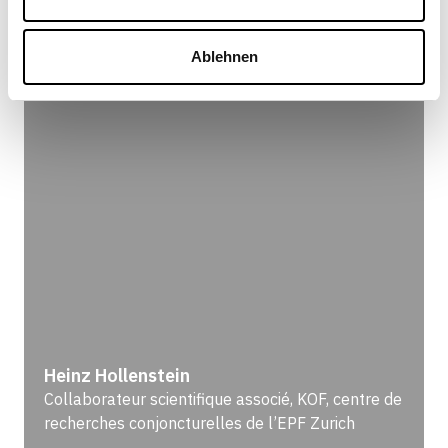
Spyros Arvanitis
,
Heinz Hollenstein
,
David Marmet
|
01.12.2005
Ablehnen
Heinz Hollenstein
Collaborateur scientifique associé, KOF, centre de
recherches conjoncturelles de l’EPF Zurich