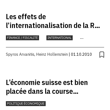
Les effets de
l’internationalisation de la R&D
sur l’économie suisse
FINANCE / FISCALITÉ
INTERNATIONAL
PLACE ÉCONOMIQUE
Spyros Arvanitis
,
Heinz Hollenstein
| 01.10.2010
L’économie suisse est bien
placée dans la course
internationale à l’innovation
POLITIQUE ÉCONOMIQUE