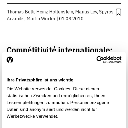
Thomas Bolli
,
Heinz Hollenstein
,
Marius Ley
,
Spyros
Arvanitis
,
Martin Wörter
| 01.03.2010
Compétitivité internationale:
où se situe la Suisse?
POLITIQUE ÉCONOMIQUE
Ihre Privatsphäre ist uns wichtig
Die Website verwendet Cookies. Diese dienen
Spyros Arvanitis
,
Heinz Hollenstein
,
Marius Ley
|
statistischen Zwecken und ermöglichen es, Ihnen
01.03.2008
Leseempfehlungen zu machen. Personenbezogene
Daten sind anonymisiert und werden nicht für
Werbezwecke verwendet.