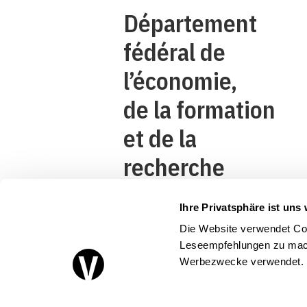
Département
fédéral de
l’économie,
de la formation
et de la
recherche
DEFR
Ihre Privatsphäre ist uns 
Secrétariat
Die Website verwendet Coo
d’Etat à
Leseempfehlungen zu mach
Werbezwecke verwendet.
l’économie