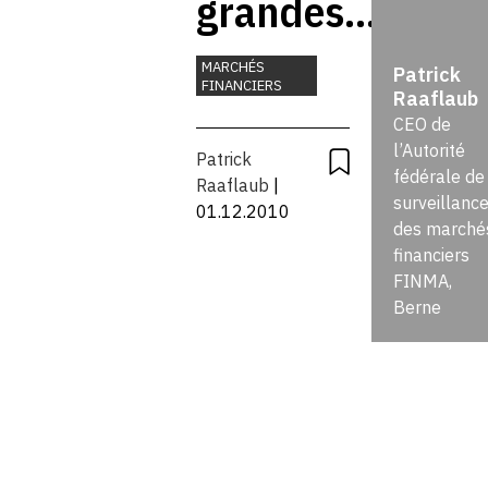
grandes
banques
MARCHÉS
Patrick
FINANCIERS
Raaflaub
doivent
CEO de
réintégrer
l’Autorité
Patrick
fédérale de
Raaflaub
|
l’économie
surveillanc
01.12.2010
des marché
de
financiers
FINMA,
marché
Berne