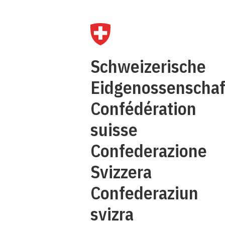
Q
Schweizerische
C
Eidgenossenschaf
Confédération
suisse
Confederazione
Svizzera
Confederaziun
svizra