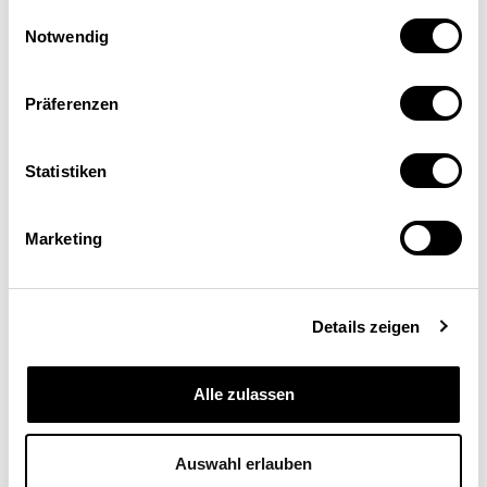
Einwilligungsauswahl
Notwendig
Präferenzen
Statistiken
Marketing
Schweizerische
Eidgenossenschaft
Confédération suisse
Details zeigen
Confederazione Svizzera
Alle zulassen
Confederaziun svizra
Département fédéral de
Auswahl erlauben