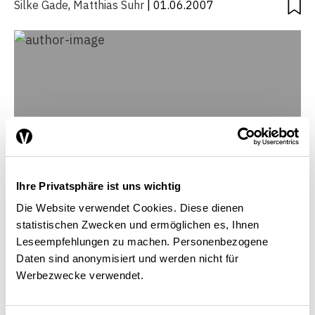
Silke Gade
,
Matthias Suhr
| 01.06.2007
Ihre Privatsphäre ist uns wichtig
Die Website verwendet Cookies. Diese dienen
statistischen Zwecken und ermöglichen es, Ihnen
Leseempfehlungen zu machen. Personenbezogene
Daten sind anonymisiert und werden nicht für
Silke Gade
Werbezwecke verwendet.
Cheffe suppléante de l'état-major de l'Office
fédéral de l'aviation civile OFAC, Ittigen b. Bern