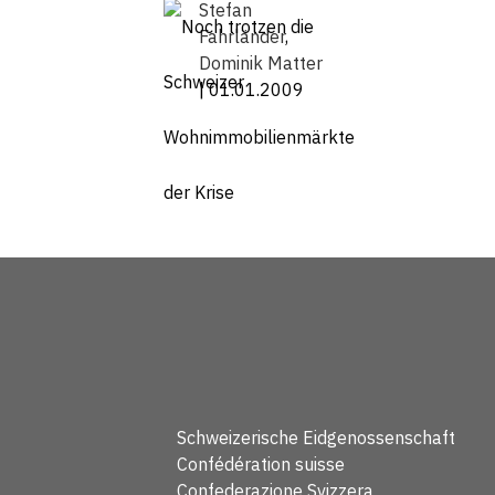
Stefan
Fahrländer
,
Dominik Matter
| 01.01.2009
Schweizerische Eidgenossenschaft
Confédération suisse
Confederazione Svizzera