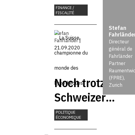
du monde
FINANCE /
FISCALITÉ
des
Stefan
hypothèques
Stefan
Fahrlände
Fahrländer
|
Directeur
21.09.2020
général de
Fahrländer
Partner
Raumentwic
Noch trotzen di
(FPRE),
Zurich
Schweizer
Wohnimmobilie
POLITIQUE
ÉCONOMIQUE
der Krise