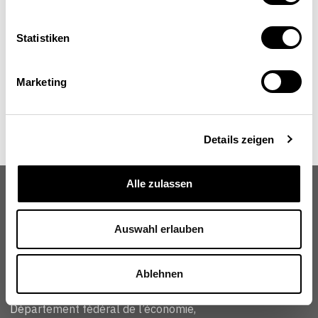
Statistiken
Marketing
Details zeigen
Alle zulassen
Auswahl erlauben
Schweizerische Eidgenossenschaft
Confédération suisse
Confederazione Svizzera
Ablehnen
Confederaziun svizra
Département fédéral de l’économie,