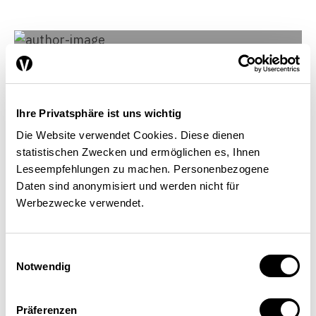
Ihre Privatsphäre ist uns wichtig
Die Website verwendet Cookies. Diese dienen
statistischen Zwecken und ermöglichen es, Ihnen
Leseempfehlungen zu machen. Personenbezogene
Daten sind anonymisiert und werden nicht für
Werbezwecke verwendet.
Einwilligungsauswahl
Florence Bettschart
Notwendig
Avocate, responsable Politique et droit, Fédération
romande des consommateurs (FRC)
Präferenzen