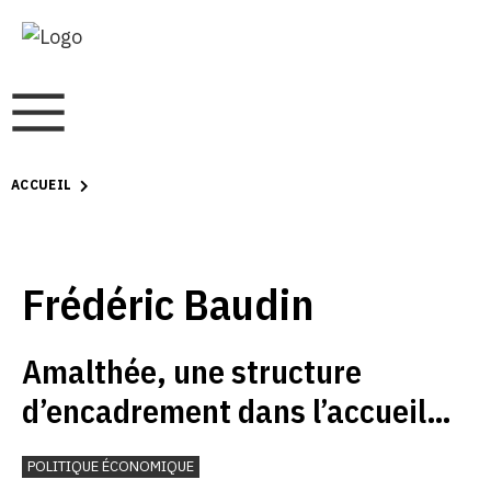
ACCUEIL
Frédéric Baudin
Amalthée, une structure
d’encadrement dans l’accueil
extrafamilial des enfants en
POLITIQUE ÉCONOMIQUE
âges préscolaire ou scolaire