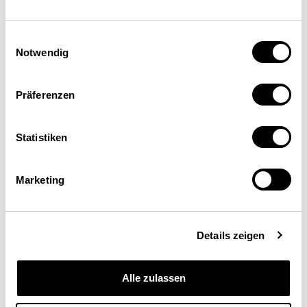
Einwilligungsauswahl
Notwendig
Präferenzen
Statistiken
Marketing
Schweizerische
Eidgenossenschaft
Details zeigen
Confédération suisse
Alle zulassen
Confederazione Svizzera