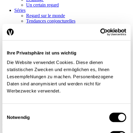
Un certain regard
Séries
Regard sur le monde
Tendances conjoncturelles
L’économie en bref
Next Generation
Infographies
Services
Auteures et auteurs
Ihre Privatsphäre ist uns wichtig
Éditions imprimées
Qui sommes-nous?
Die Website verwendet Cookies. Diese dienen
Contact
Protection des données/Conditions d’utilisation
statistischen Zwecken und ermöglichen es, Ihnen
Impressum
Leseempfehlungen zu machen. Personenbezogene
Prochain dossier
Daten sind anonymisiert und werden nicht für
L’application
Abonnement
Werbezwecke verwendet.
DE
FR
Einwilligungsauswahl
Notwendig
Rechercher
Abonnements