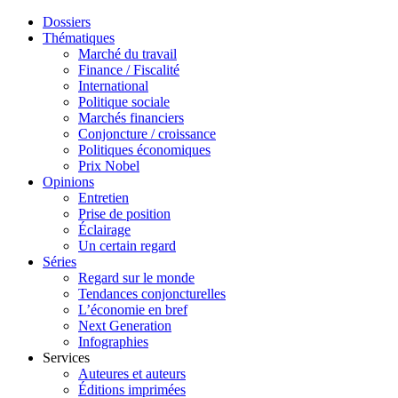
Dossiers
Thématiques
Marché du travail
Finance / Fiscalité
International
Politique sociale
Marchés financiers
Conjoncture / croissance
Politiques économiques
Prix Nobel
Opinions
Entretien
Prise de position
Éclairage
Un certain regard
Séries
Regard sur le monde
Tendances conjoncturelles
L’économie en bref
Next Generation
Infographies
Services
Auteures et auteurs
Éditions imprimées