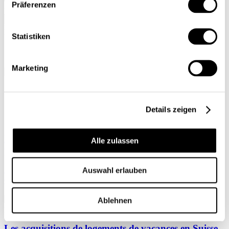
Präferenzen
Mon profil
Statistiken
Marketing
ACCUEIL
Details zeigen
Gertrud Zinniker
Les acquisitions de logements de vacances en Suisse
Alle zulassen
par des personnes résidant à l’étranger en 2005
Politique économique
Auswahl erlauben
Gertrud Zinniker
| 01.12.2006
Ablehnen
Les acquisitions de logements de vacances en Suisse