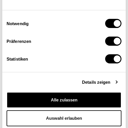
fédérales suisses, Berne
Einwilligungsauswahl
Notwendig
Präferenzen
Statistiken
Schweizerische
Details zeigen
Eidgenossenschaft
Confédération suisse
Alle zulassen
Confederazione Svizzera
Confederaziun svizra
Auswahl erlauben