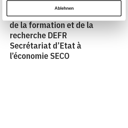
Département fédéral de
Ablehnen
l’économie,
de la formation et de la
recherche DEFR
Secrétariat d’Etat à
l’économie SECO
Qui sommes-nous?
Mentions legales
Contact
Protection des
données/Conditions