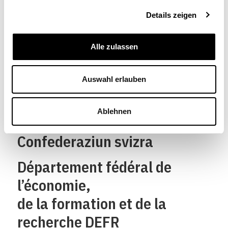
Details zeigen
Alle zulassen
Schweizerische
Auswahl erlauben
Eidgenossenschaft
Confédération suisse
Ablehnen
Confederazione Svizzera
Confederaziun svizra
Département fédéral de
l’économie,
de la formation et de la
recherche DEFR