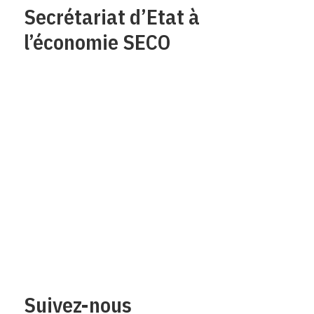
Secrétariat d’Etat à
l’économie SECO
Qui sommes-nous?
Mentions legales
Contact
Protection des
données/Conditions
d’utilisation
Suivez-nous