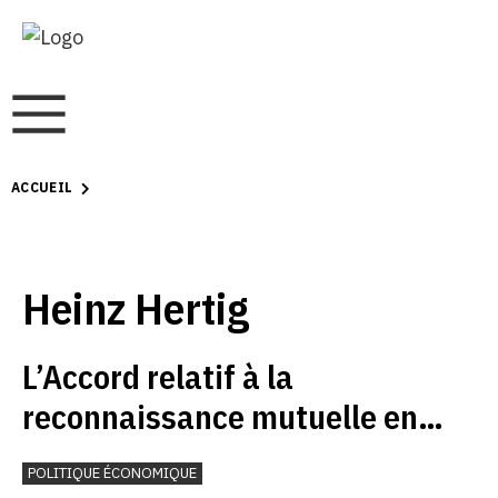
ACCUEIL
Heinz Hertig
L’Accord relatif à la
reconnaissance mutuelle en
matière d’évaluation de la
POLITIQUE ÉCONOMIQUE
conformité