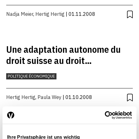
Nadja Meier
,
Hertig Hertig
| 01.11.2008
Une adaptation autonome du
droit suisse au droit
communautaire sur les produits
POLITIQUE ÉCONOMIQUE
Hertig Hertig
,
Paula Wey
| 01.10.2008
Ihre Privatsphäre ist uns wichtig