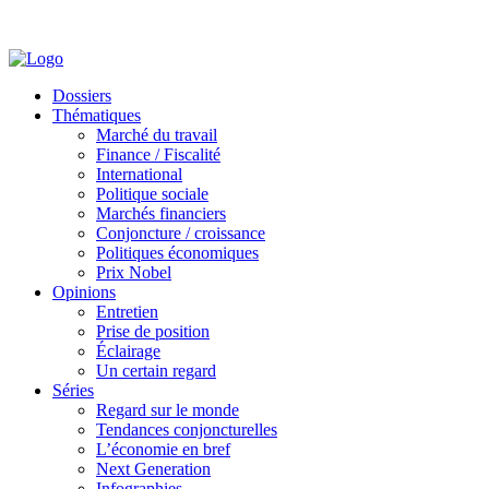
Dossiers
Thématiques
Marché du travail
Finance / Fiscalité
International
Politique sociale
Marchés financiers
Conjoncture / croissance
Politiques économiques
Prix Nobel
Opinions
Entretien
Prise de position
Éclairage
Un certain regard
Séries
Regard sur le monde
Tendances conjoncturelles
L’économie en bref
Next Generation
Infographies