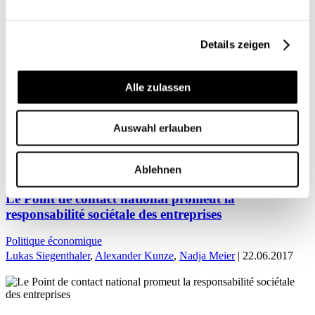
Finance / Fiscalité
Place économique
Olivier Bovet
,
Nadja Meier
| 31.05.2021
Details zeigen
Négoce : un guide pour assurer le respect des droits
Alle zulassen
de l’homme
Auswahl erlauben
International
Olivier Bovet
,
Nadja Meier
| 23.09.2019
Ablehnen
Le Point de contact national promeut la
responsabilité sociétale des entreprises
Politique économique
Lukas Siegenthaler
,
Alexander Kunze
,
Nadja Meier
| 22.06.2017