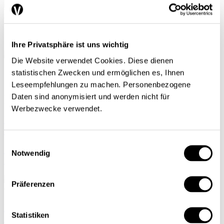
Ihre Privatsphäre ist uns wichtig
Die Website verwendet Cookies. Diese dienen
ACCUEIL
statistischen Zwecken und ermöglichen es, Ihnen
Leseempfehlungen zu machen. Personenbezogene
Daten sind anonymisiert und werden nicht für
Nadja Meier
Werbezwecke verwendet.
Responsabilité sociétale: les entreprises appelées à
intensifier leurs efforts
Einwilligungsauswahl
Politique économique
Commerce
Entreprise
Notwendig
Nadja Meier
| 14.09.2023
Präferenzen
Minerais issus de zones de conflit : que fait la
Statistiken
Suisse ?