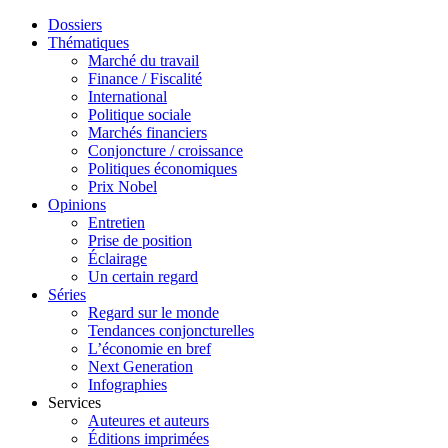
Dossiers
Thématiques
Marché du travail
Finance / Fiscalité
International
Politique sociale
Marchés financiers
Conjoncture / croissance
Politiques économiques
Prix Nobel
Opinions
Entretien
Prise de position
Éclairage
Un certain regard
Séries
Regard sur le monde
Tendances conjoncturelles
L’économie en bref
Next Generation
Infographies
Services
Auteures et auteurs
Éditions imprimées