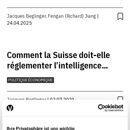
INTELLIGENCE ARTIFICIELLE
PLACE ÉCONOMIQUE
Jacques Beglinger
,
Fengan (Richard) Jiang
|
24.04.2025
Comment la Suisse doit-elle
réglementer l’intelligence
artificielle ?
POLITIQUE ÉCONOMIQUE
Jacques Beglinger
| 02.07.2021
Ihre Privatsphäre ist uns wichtig