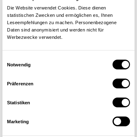
Un développement approprié
Die Website verwendet Cookies. Diese dienen
du droit de la concurrence est
statistischen Zwecken und ermöglichen es, Ihnen
une chance pour la place
Leseempfehlungen zu machen. Personenbezogene
POLITIQUE ÉCONOMIQUE
Daten sind anonymisiert und werden nicht für
économique suisse
Werbezwecke verwendet.
Jacques Beglinger
| 01.03.2012
Einwilligungsauswahl
Notwendig
Präferenzen
Statistiken
Marketing