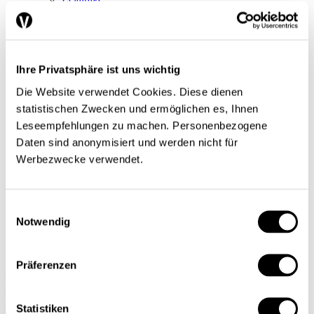
Un certain regard
Séries
Regard sur le monde
Tendances conjoncturelles
L’économie en bref
Ihre Privatsphäre ist uns wichtig
Next Generation
Infographies
Die Website verwendet Cookies. Diese dienen
Services
statistischen Zwecken und ermöglichen es, Ihnen
Auteures et auteurs
Leseempfehlungen zu machen. Personenbezogene
Éditions imprimées
Qui sommes-nous?
Daten sind anonymisiert und werden nicht für
Contact
Werbezwecke verwendet.
Protection des données/Conditions d’utilisation
Impressum
Prochain dossier
L’application
Einwilligungsauswahl
Abonnement
Notwendig
DE
FR
Präferenzen
Rechercher
Abonnements
Statistiken