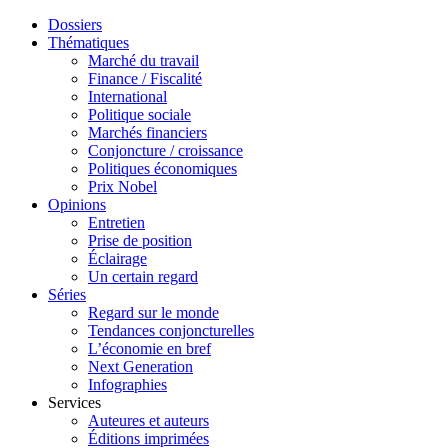
Dossiers
Thématiques
Marché du travail
Finance / Fiscalité
International
Politique sociale
Marchés financiers
Conjoncture / croissance
Politiques économiques
Prix Nobel
Opinions
Entretien
Prise de position
Éclairage
Un certain regard
Séries
Regard sur le monde
Tendances conjoncturelles
L’économie en bref
Next Generation
Infographies
Services
Auteures et auteurs
Éditions imprimées