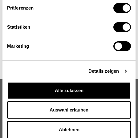
université Heinrich-Heine, Düsseldorf
(Allemagne)
Präferenzen
Statistiken
Marketing
Details zeigen
Alle zulassen
Auswahl erlauben
Schweizerische Eidgenossenschaft
Confédération suisse
Ablehnen
Confederazione Svizzera