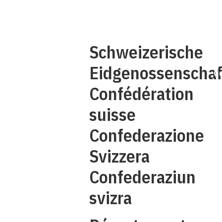
Q
Schweizerische
Eidgenossenschaf
C
Confédération
suisse
Confederazione
Svizzera
Confederaziun
svizra