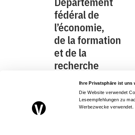
Département
fédéral de
l’économie,
de la formation
et de la
recherche
DEFR
Ihre Privatsphäre ist uns 
Secrétariat
Die Website verwendet Coo
d’Etat à
Leseempfehlungen zu mach
Werbezwecke verwendet.
l’économie
SECO