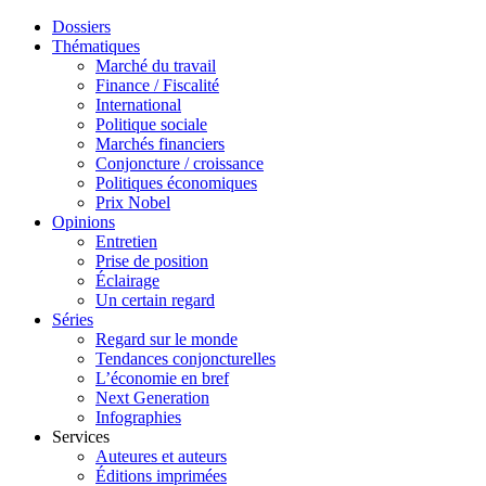
Dossiers
Thématiques
Marché du travail
Finance / Fiscalité
International
Politique sociale
Marchés financiers
Conjoncture / croissance
Politiques économiques
Prix Nobel
Opinions
Entretien
Prise de position
Éclairage
Un certain regard
Séries
Regard sur le monde
Tendances conjoncturelles
L’économie en bref
Next Generation
Infographies
Services
Auteures et auteurs
Éditions imprimées