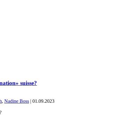
nation» suisse?
h
,
Nadine Boss
| 01.09.2023