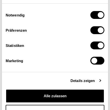
Chercheur indépendant, Nuremberg
Einwilligungsauswahl
Notwendig
Präferenzen
Statistiken
Marketing
Schweizerische
Eidgenossenschaft
Details zeigen
Confédération suisse
Confederazione Svizzera
Alle zulassen
Confederaziun svizra