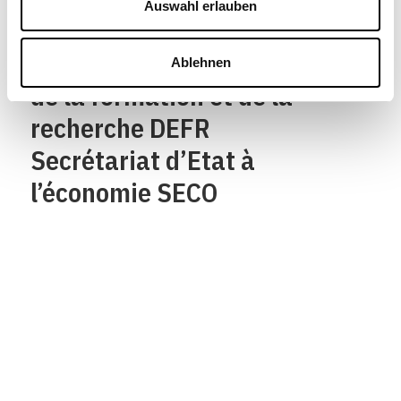
Auswahl erlauben
Département fédéral de
l’économie,
Ablehnen
de la formation et de la
recherche DEFR
Secrétariat d’Etat à
l’économie SECO
Qui sommes-nous?
Mentions legales
Contact
Protection des
données/Conditions