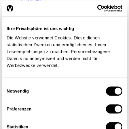
Un certain regard
Séries
Regard sur le monde
Tendances conjoncturelles
L’économie en bref
Ihre Privatsphäre ist uns wichtig
Next Generation
Infographies
Die Website verwendet Cookies. Diese dienen
Services
statistischen Zwecken und ermöglichen es, Ihnen
Auteures et auteurs
Leseempfehlungen zu machen. Personenbezogene
Éditions imprimées
Qui sommes-nous?
Daten sind anonymisiert und werden nicht für
Contact
Werbezwecke verwendet.
Protection des données/Conditions d’utilisation
Impressum
Prochain dossier
L’application
Einwilligungsauswahl
Abonnement
Notwendig
DE
FR
Präferenzen
Rechercher
Abonnements
Statistiken