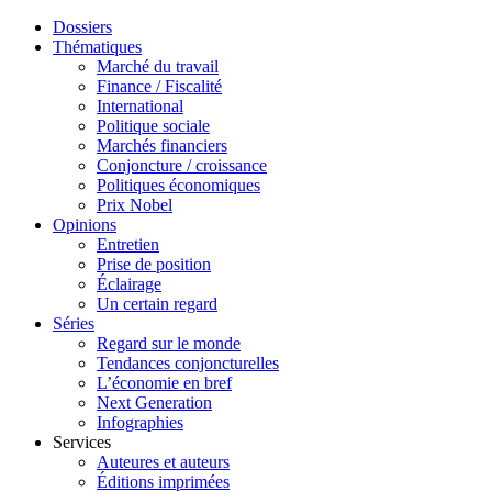
Dossiers
Thématiques
Marché du travail
Finance / Fiscalité
International
Politique sociale
Marchés financiers
Conjoncture / croissance
Politiques économiques
Prix Nobel
Opinions
Entretien
Prise de position
Éclairage
Un certain regard
Séries
Regard sur le monde
Tendances conjoncturelles
L’économie en bref
Next Generation
Infographies
Services
Auteures et auteurs
Éditions imprimées