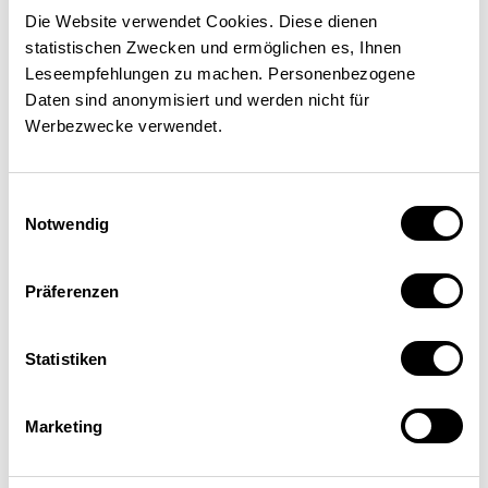
Die Website verwendet Cookies. Diese dienen
statistischen Zwecken und ermöglichen es, Ihnen
Leseempfehlungen zu machen. Personenbezogene
Daten sind anonymisiert und werden nicht für
Werbezwecke verwendet.
Einwilligungsauswahl
Notwendig
Max Maurer
Professeur en systèmes de gestion des eaux
Präferenzen
urbaines à l’École polytechnique fédérale de
Zurich (EPFZ) et chef de département à l’Institut
de recherche de l’eau (Eawag) de Dübendorf (ZH)
Statistiken
Marketing