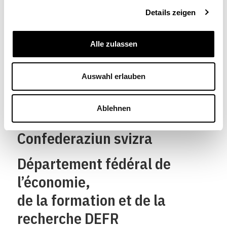
Details zeigen
Alle zulassen
Schweizerische
Auswahl erlauben
Eidgenossenschaft
Confédération suisse
Ablehnen
Confederazione Svizzera
Confederaziun svizra
Département fédéral de
l’économie,
de la formation et de la
recherche DEFR