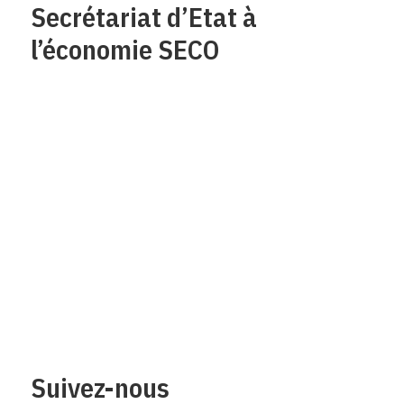
Secrétariat d’Etat à
l’économie SECO
Qui sommes-nous?
Mentions legales
Contact
Protection des
données/Conditions
d’utilisation
Suivez-nous