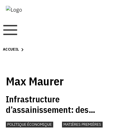
ACCUEIL
Max Maurer
Infrastructure
d’assainissement: des
investissements substantiels
POLITIQUE ÉCONOMIQUE
MATIÈRES PREMIÈRES
sont nécessaires