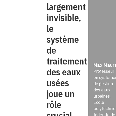
largement
invisible,
le
système
de
traitement
Max Maur
des eaux
Professeur
en système
usées
de gestion
des eaux
joue un
urbaines,
rôle
École
polytechniq
crucial
fédérale de