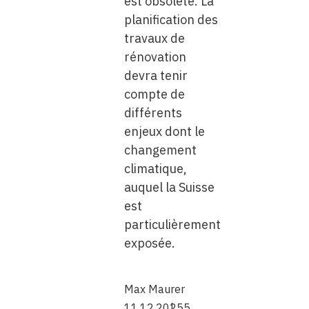
est obsolète. La
planification des
travaux de
rénovation
devra tenir
compte de
différents
enjeux dont le
changement
climatique,
auquel la Suisse
est
particulièrement
exposée.
Max Maurer
11.12.2025
5