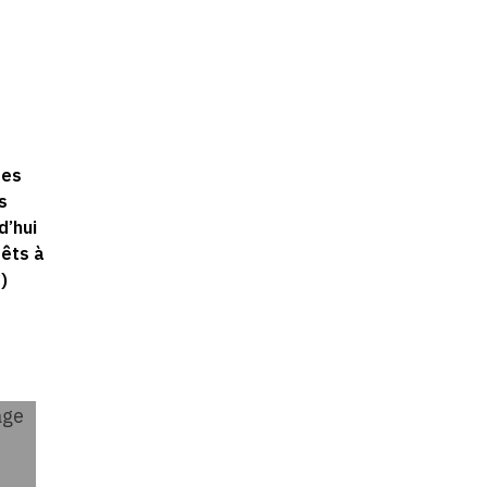
res
s
d’hui
rêts à
)