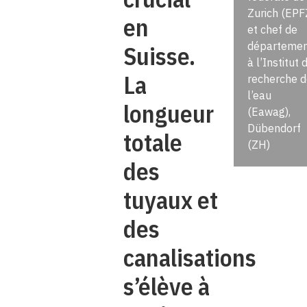
Zurich (EPF
en
et chef de
départemen
Suisse.
à l’Institut 
La
recherche d
l’eau
longueur
(Eawag),
Dübendorf
totale
(ZH)
des
tuyaux et
des
canalisations
s’élève à