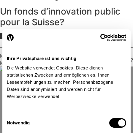
Un fonds d’innovation public
pour la Suisse?
POLITIQUE ÉCONOMIQUE
ENTREPRISE
MONNAIE
RECHERCHE ET INNOVATION
Matteo Mattmann
,
Urs Trinkner
,
Dietmar Grichnik
,
Ihre Privatsphäre ist uns wichtig
Michael Greger
| 23.06.2022
Die Website verwendet Cookies. Diese dienen
statistischen Zwecken und ermöglichen es, Ihnen
Leseempfehlungen zu machen. Personenbezogene
Daten sind anonymisiert und werden nicht für
Werbezwecke verwendet.
Einwilligungsauswahl
Notwendig