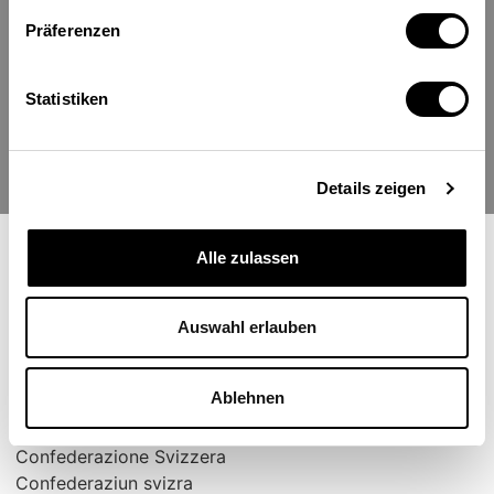
Präferenzen
Statistiken
Michael Greger
Doctorant en finance d’entreprise, Université de
Saint-Gall
Details zeigen
Alle zulassen
Auswahl erlauben
Ablehnen
Schweizerische Eidgenossenschaft
Confédération suisse
Confederazione Svizzera
Confederaziun svizra