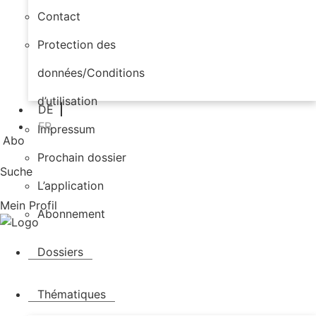
Contact
Protection des
données/Conditions
d’utilisation
DE
FR
Impressum
Abo
Prochain dossier
Suche
L’application
Mein Profil
Abonnement
Dossiers
Thématiques