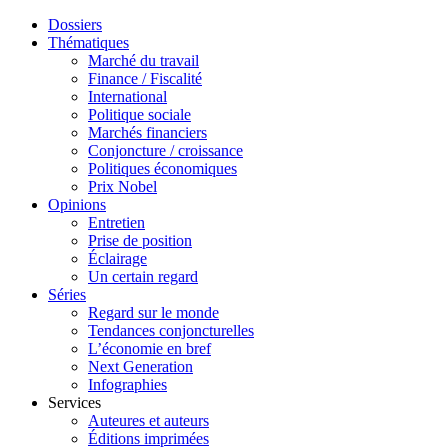
Dossiers
Thématiques
Marché du travail
Finance / Fiscalité
International
Politique sociale
Marchés financiers
Conjoncture / croissance
Politiques économiques
Prix Nobel
Opinions
Entretien
Prise de position
Éclairage
Un certain regard
Séries
Regard sur le monde
Tendances conjoncturelles
L’économie en bref
Next Generation
Infographies
Services
Auteures et auteurs
Éditions imprimées