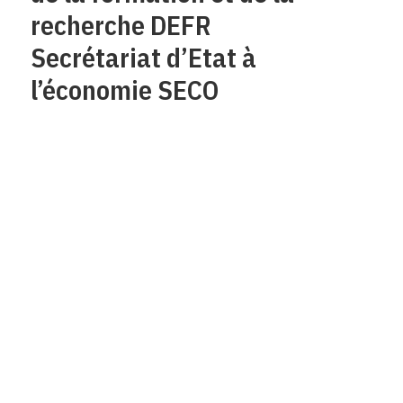
recherche DEFR
Secrétariat d’Etat à
l’économie SECO
Qui sommes-nous?
Mentions legales
Contact
Protection des
données/Conditions
d’utilisation