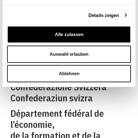
Details zeigen
Alle zulassen
Schweizerische
Auswahl erlauben
Eidgenossenschaft
Confédération suisse
Ablehnen
Confederazione Svizzera
Confederaziun svizra
Département fédéral de
l’économie,
de la formation et de la