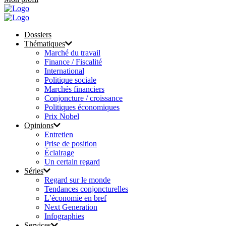
Dossiers
Thématiques
Marché du travail
Finance / Fiscalité
International
Politique sociale
Marchés financiers
Conjoncture / croissance
Politiques économiques
Prix Nobel
Opinions
Entretien
Prise de position
Éclairage
Un certain regard
Séries
Regard sur le monde
Tendances conjoncturelles
L’économie en bref
Next Generation
Infographies
Services