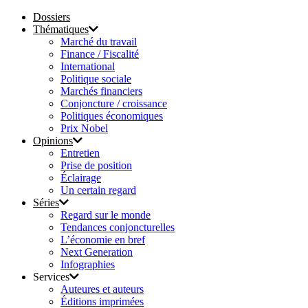
Dossiers
Thématiques
Marché du travail
Finance / Fiscalité
International
Politique sociale
Marchés financiers
Conjoncture / croissance
Politiques économiques
Prix Nobel
Opinions
Entretien
Prise de position
Éclairage
Un certain regard
Séries
Regard sur le monde
Tendances conjoncturelles
L’économie en bref
Next Generation
Infographies
Services
Auteures et auteurs
Éditions imprimées