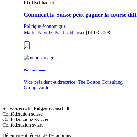
Pia Tischhauser
Comment la Suisse peut gagner la course diffi
Politique économique
Martin Naville
,
Pia Tischhauser
| 01.03.2008
Pia Tischhauser
Vice-président et directrice, The Boston Consulting
Group, Zurich
Schweizerische Eidgenossenschaft
Confédération suisse
Confederazione Svizzera
Confederaziun svizra
Département fédéral de l’économie,