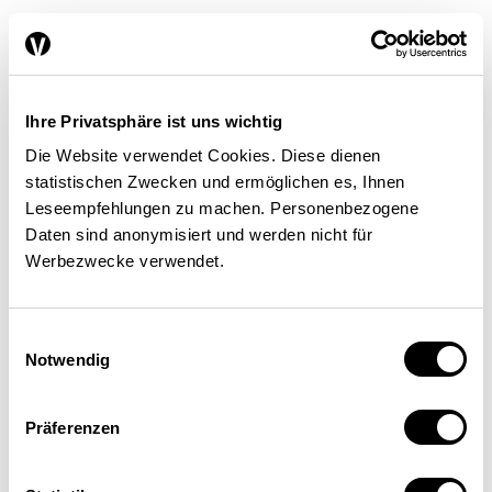
La collaboration en matière de
R&D entre les hautes écoles et
les entreprises
Ihre Privatsphäre ist uns wichtig
FINANCE / FISCALITÉ
PLACE ÉCONOMIQUE
Die Website verwendet Cookies. Diese dienen
RECHERCHE ET INNOVATION
statistischen Zwecken und ermöglichen es, Ihnen
Beat Hotz-Hart
| 01.01.2010
Leseempfehlungen zu machen. Personenbezogene
Daten sind anonymisiert und werden nicht für
Werbezwecke verwendet.
À quoi les moyens engagés dans
Einwilligungsauswahl
la formation, la recherche et
Notwendig
l’innovation ont-ils abouti
FORMATION
RECHERCHE ET INNOVATION
Präferenzen
jusqu’à présent?