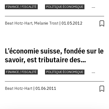
FINANCE / FISCALITÉ
POLITIQUE ÉCONOMIQUE
PLACE ÉCONOMIQUE
Beat Hotz-Hart
,
Melanie Trost
| 01.05.2012
L’économie suisse, fondée sur le
savoir, est tributaire des
étudiants scolarisés à létranger
FINANCE / FISCALITÉ
POLITIQUE ÉCONOMIQUE
FORMATION
PLACE ÉCONOMIQUE
Beat Hotz-Hart
| 01.06.2011