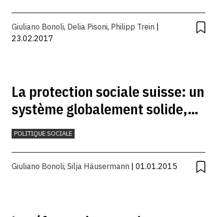
Giuliano Bonoli
,
Delia Pisoni
,
Philipp Trein
|
23.02.2017
La protection sociale suisse: un
système globalement solide,
malgré quelques faiblesses
POLITIQUE SOCIALE
Giuliano Bonoli
,
Silja Häusermann
| 01.01.2015