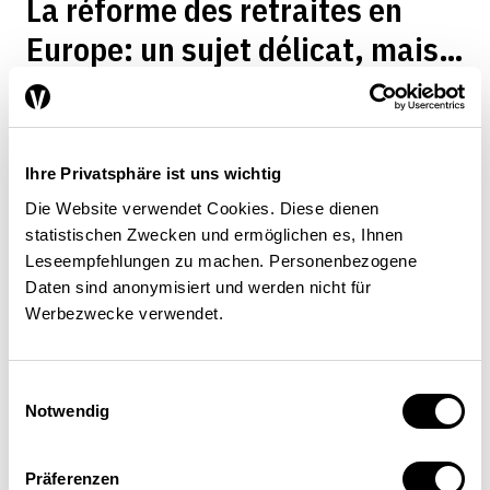
La réforme des retraites en
Europe: un sujet délicat, mais à
l’issue inéluctable
POLITIQUE SOCIALE
Ihre Privatsphäre ist uns wichtig
Giuliano Bonoli
| 01.09.2013
Die Website verwendet Cookies. Diese dienen
statistischen Zwecken und ermöglichen es, Ihnen
Leseempfehlungen zu machen. Personenbezogene
Daten sind anonymisiert und werden nicht für
La réforme des systèmes de
Werbezwecke verwendet.
retraite en Europe
Einwilligungsauswahl
POLITIQUE SOCIALE
ASSURANCES SOCIALES
Notwendig
Giuliano Bonoli
| 01.01.2011
Präferenzen