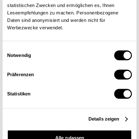
Infographies
statistischen Zwecken und ermöglichen es, Ihnen
Services
Leseempfehlungen zu machen. Personenbezogene
Auteures et auteurs
Daten sind anonymisiert und werden nicht für
Éditions imprimées
Werbezwecke verwendet.
Qui sommes-nous?
Contact
Einwilligungsauswahl
Protection des données/Conditions
Notwendig
d’utilisation
Impressum
Präferenzen
Prochain dossier
L’application
Abonnement
Statistiken
DE
FR
Details zeigen
Rechercher
Alle zulassen