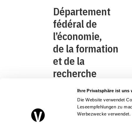
Département
fédéral de
l’économie,
de la formation
et de la
recherche
DEFR
Ihre Privatsphäre ist uns 
Secrétariat
Die Website verwendet Coo
d’Etat à
Leseempfehlungen zu mach
Werbezwecke verwendet.
l’économie