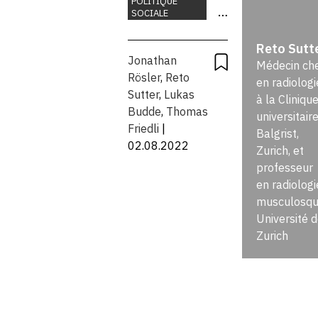
POLITIQUE
SOCIALE
opportunités
NUMÉRIQUE
Reto Sutt
SANTÉ
et défis
Jonathan
Médecin ch
TECHNOLOGIE
Rösler
,
Reto
en radiologi
Sutter
,
Lukas
à la Cliniqu
Budde
,
Thomas
universitair
Friedli
|
Balgrist,
02.08.2022
Zurich, et
professeur
en radiologi
musculosque
Université 
Zurich