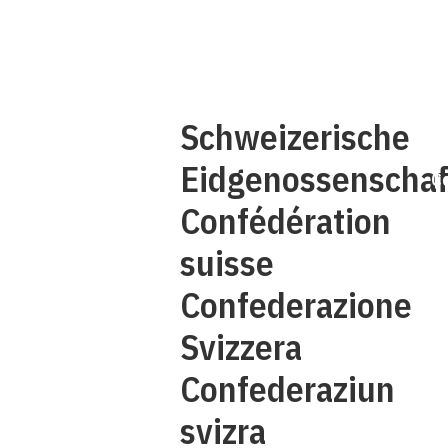
Q
Schweizerische
Eidgenossenschaf
C
Confédération
suisse
Confederazione
Svizzera
Confederaziun
svizra