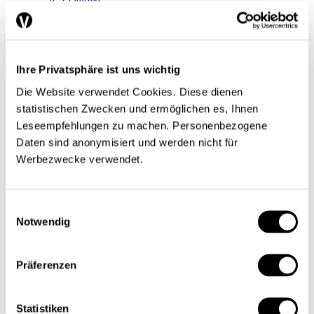
Un certain regard
Séries
Regard sur le monde
Tendances conjoncturelles
L’économie en bref
Ihre Privatsphäre ist uns wichtig
Next Generation
Infographies
Die Website verwendet Cookies. Diese dienen
Services
statistischen Zwecken und ermöglichen es, Ihnen
Auteures et auteurs
Leseempfehlungen zu machen. Personenbezogene
Éditions imprimées
Qui sommes-nous?
Daten sind anonymisiert und werden nicht für
Contact
Werbezwecke verwendet.
Protection des données/Conditions d’utilisation
Impressum
Prochain dossier
L’application
Einwilligungsauswahl
Abonnement
Notwendig
DE
FR
Präferenzen
Rechercher
Abonnements
Statistiken