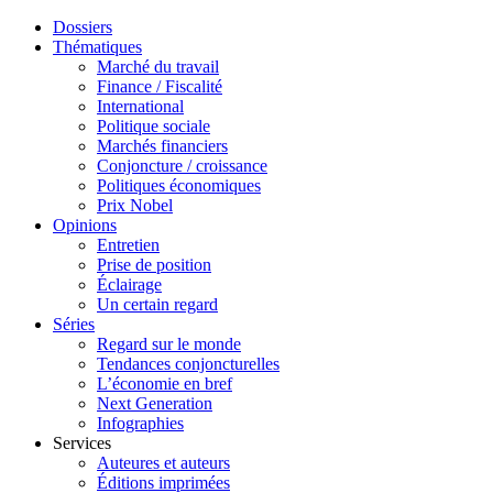
Dossiers
Thématiques
Marché du travail
Finance / Fiscalité
International
Politique sociale
Marchés financiers
Conjoncture / croissance
Politiques économiques
Prix Nobel
Opinions
Entretien
Prise de position
Éclairage
Un certain regard
Séries
Regard sur le monde
Tendances conjoncturelles
L’économie en bref
Next Generation
Infographies
Services
Auteures et auteurs
Éditions imprimées