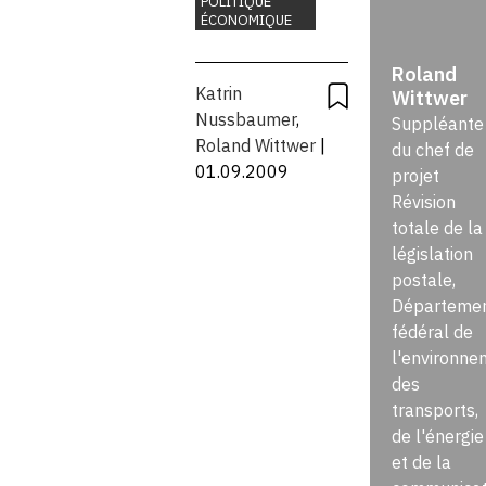
POLITIQUE
ÉCONOMIQUE
la
Roland
législation
Katrin
Wittwer
Nussbaumer
,
Suppléante
postale
Roland Wittwer
|
du chef de
01.09.2009
projet
Révision
totale de la
législation
postale,
Départeme
fédéral de
l'environne
des
transports,
de l'énergie
et de la