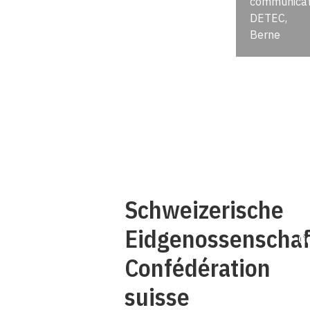
communicat
DETEC,
Berne
Q
Schweizerische
Eidgenossenschaf
C
Confédération
suisse