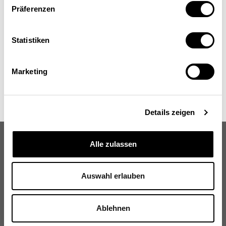
psychologie, Université de Lund, Suède
Präferenzen
Statistiken
Marketing
Details zeigen
Alle zulassen
Auswahl erlauben
Schweizerische Eidgenossenschaft
Confédération suisse
Ablehnen
Confederazione Svizzera