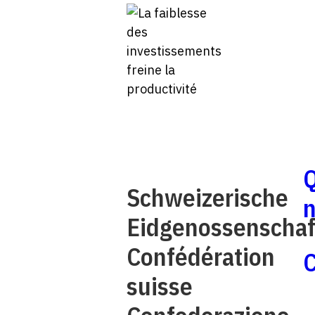
Schweizerische
Eidgenossenschaf
Confédération
C
suisse