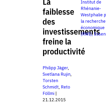
La
Institut de
Rhénanie-
faiblesse
Westphalie 
des
la recherche
économique
investissements
(RWI), Essen
freine la
productivité
Philipp Jäger
,
Svetlana Rujin
,
Torsten
Schmidt
,
Reto
Föllmi
|
21.12.2015