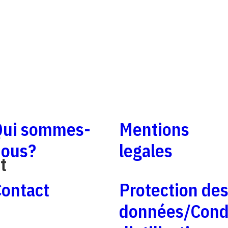
Qui sommes-
Mentions
nous?
legales
t
ontact
Protection de
données/Cond