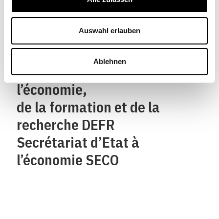
Confédération suisse
Confederazione Svizzera
Auswahl erlauben
Confederaziun svizra
Ablehnen
Département fédéral de
l’économie,
de la formation et de la
recherche DEFR
Secrétariat d’Etat à
l’économie SECO