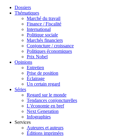
Dossiers
Thématiques
Marché du travail
Finance / Fiscalité
International
Politique sociale
Marchés financiers
Conjoncture / croissance
Politiques économiques
Prix Nobel
Opinions
Entretien
Prise de position
Éclairage
Un certain regard
Séries
Regard sur le monde
Tendances conjoncturelles
L’économie en bref
Next Generation
Infographies
Services
Auteures et auteurs
Éditions imprimées