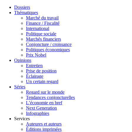
Dossiers
Thématiques
Marché du travail
Finance / Fiscalité
International
Politique sociale
Marchés financiers
Conjoncture / croissance
Politiques économiques
Prix Nobel
Opinions
Entretien
Prise de position
Éclairage
Un certain regard
Séries
Regard sur le monde
Tendances conjoncturelles
L’économie en bref
Next Generation
Infographies
Services
Auteures et auteurs
Éditions imprimées