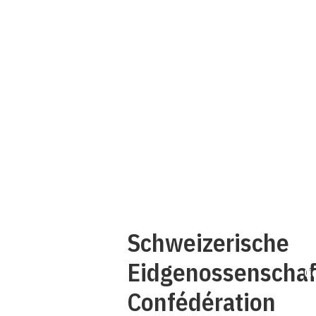
Q
Schweizerische
Eidgenossenschaf
C
Confédération