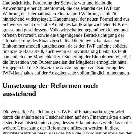
Hauptsächliche Forderung der Schweiz war und bleibt die
Anwendung einer Quotenformel, die das Mandat des IWF zur
Wahrung der internationalen Finanz- und Währungsstabilität
hinreichend widerspiegelt. Hauptmängel der neuen Formel sind aus
Schweizer Sicht der hohe Anteil des kaufkraftgewichteten BIP, der
grosse und geschlossene Volkswirtschaften gegenüber kleinen und
offenen bevorteilt, sowie die ungenügende Berücksichtigung der
Globalisierung des Finanzgeschäfts. Die Schweiz hat das neue
Einkommensmodell gutgeheissen, da es den IWF auf eine solidere
finanzielle Basis stellt, auch wenn es unvollständig bleibt. Es fehlt
namentlich eine Möglichkeit zur Steuerung der Einnahmen, wie dies
die Investition von Quotenanteilen der Mitglieder ermöglicht hätte.
Hingegen hat die Schweiz die Anstrengungen zur Sanierung des
IWF-Haushaltes auf der Ausgabenseite vollumfänglich mitgetragen.
Umsetzung der Reformen noch
ausstehend
Die verstärkte Ausrichtung des IWF auf Finanzmarktfragen wird
durch die anhaltenden Unsicherheiten auf den Finanzmärkten einem
ersten Realitätstest unterzogen, dessen Erkenntnisse zweifellos in die
weitere Umsetzung der Reformen einfliessen werden. In diese
Prioritätensetzung passt, dass der IWF die Koordinationsrolle bei der