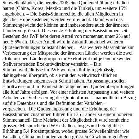
Schwellenländer, die bereits 2006 eine Quotenerhöhung erhalten
hatten (China, Korea, Mexiko und die Türkei), um weitere 15%
angehoben. – Die Basis-Stimmrechte, die allen Mitgliedern in
gleicher Höhe zustehen, werden verdreifacht. Damit wird das
Stimmengewicht der kleinen und insbesondere auch der ärmeren
Länder vergrössert. Diese erste Erhöhung der Basisstimmen seit
Bestehen des IWF hebt deren Anteil von momentan unter 2% auf
neu 5,5% an. Dieser Anteil wird in Zukunft auch bei weiteren
Quotenerhöhungen konstant bleiben. – Als weitere Massnahme zur
Verbesserung der Mitsprache der ärmeren Länder werden die zwei
afrikanischen Ländergruppen im Exekutivrat mit je einem zweiten
Stellvertretenden Exekutivdirektor verstärkt. – Die
Stimmenverhältnisse im IWF werden künftig regelmässig
dahingehend überprüft, ob sie mit den weltwirtschaftlichen
Entwicklungen angemessen Schritt halten. Anpassungen sollen
schrittweise und im Kontext der allgemeinen Quotenüberprüfungen
alle fünf Jahre erfolgen. Vor einer nächsten Anpassung sind weitere
Arbeiten zur Verbesserung der Quotenformel – namentlich in Bezug
auf die Datenbasis und die Definition der Variablen –
vorgesehen. Die Quotenanpassung und die Erhöhung der
Basisstimmen zusammen führen für 135 Länder zu einem höheren
Stimmenanteil. Eine Mehrheit der Mitgliedschaft wird somit eine
grössere Mitsprache im IWF erhalten. Insgesamt beträgt diese
Erhöhung 5,4 Prozentpunkte, wobei grosse Schwellenländer wie
Brasilien, China und Indien zu den grössten Gewinnern gehören.