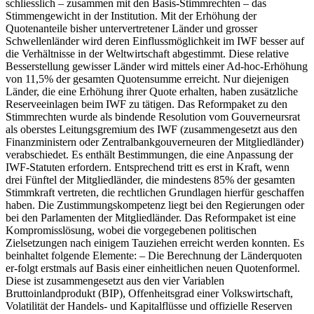
schliesslich – zusammen mit den Basis-Stimmrechten – das
Stimmengewicht in der Institution. Mit der Erhöhung der
Quotenanteile bisher untervertretener Länder und grosser
Schwellenländer wird deren Einflussmöglichkeit im IWF besser auf
die Verhältnisse in der Weltwirtschaft abgestimmt. Diese relative
Besserstellung gewisser Länder wird mittels einer Ad-hoc-Erhöhung
von 11,5% der gesamten Quotensumme erreicht. Nur diejenigen
Länder, die eine Erhöhung ihrer Quote erhalten, haben zusätzliche
Reserveeinlagen beim IWF zu tätigen. Das Reformpaket zu den
Stimmrechten wurde als bindende Resolution vom Gouverneursrat
als oberstes Leitungsgremium des IWF (zusammengesetzt aus den
Finanzministern oder Zentralbankgouverneuren der Mitgliedländer)
verabschiedet. Es enthält Bestimmungen, die eine Anpassung der
IWF-Statuten erfordern. Entsprechend tritt es erst in Kraft, wenn
drei Fünftel der Mitgliedländer, die mindestens 85% der gesamten
Stimmkraft vertreten, die rechtlichen Grundlagen hierfür geschaffen
haben. Die Zustimmungskompetenz liegt bei den Regierungen oder
bei den Parlamenten der Mitgliedländer. Das Reformpaket ist eine
Kompromisslösung, wobei die vorgegebenen politischen
Zielsetzungen nach einigem Tauziehen erreicht werden konnten. Es
beinhaltet folgende Elemente: – Die Berechnung der Länderquoten
er-folgt erstmals auf Basis einer einheitlichen neuen Quotenformel.
Diese ist zusammengesetzt aus den vier Variablen
Bruttoinlandprodukt (BIP), Offenheitsgrad einer Volkswirtschaft,
Volatilität der Handels- und Kapitalflüsse und offizielle Reserven