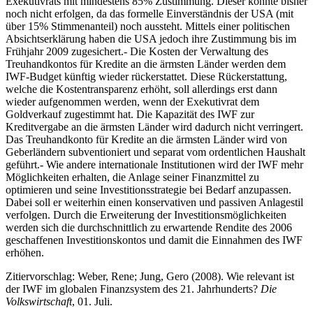
Exekutivrats mit mindestens 85% Zustimmung. Dieser konnte bisher
noch nicht erfolgen, da das formelle Einverständnis der USA (mit
über 15% Stimmenanteil) noch aussteht. Mittels einer politischen
Absichtserklärung haben die USA jedoch ihre Zustimmung bis im
Frühjahr 2009 zugesichert.- Die Kosten der Verwaltung des
Treuhandkontos für Kredite an die ärmsten Länder werden dem
IWF-Budget künftig wieder rückerstattet. Diese Rückerstattung,
welche die Kostentransparenz erhöht, soll allerdings erst dann
wieder aufgenommen werden, wenn der Exekutivrat dem
Goldverkauf zugestimmt hat. Die Kapazität des IWF zur
Kreditvergabe an die ärmsten Länder wird dadurch nicht verringert.
Das Treuhandkonto für Kredite an die ärmsten Länder wird von
Geberländern subventioniert und separat vom ordentlichen Haushalt
geführt.- Wie andere internationale Institutionen wird der IWF mehr
Möglichkeiten erhalten, die Anlage seiner Finanzmittel zu
optimieren und seine Investitionsstrategie bei Bedarf anzupassen.
Dabei soll er weiterhin einen konservativen und passiven Anlagestil
verfolgen. Durch die Erweiterung der Investitionsmöglichkeiten
werden sich die durchschnittlich zu erwartende Rendite des 2006
geschaffenen Investitionskontos und damit die Einnahmen des IWF
erhöhen.
Zitiervorschlag: Weber, Rene; Jung, Gero (2008). Wie relevant ist
der IWF im globalen Finanzsystem des 21. Jahrhunderts?
Die
Volkswirtschaft
, 01. Juli.