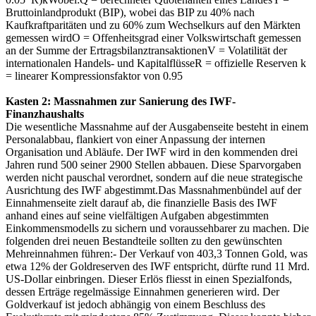
Bruttoinlandprodukt (BIP), wobei das BIP zu 40% nach
Kaufkraftparitäten und zu 60% zum Wechselkurs auf den Märkten
gemessen wirdO = Offenheitsgrad einer Volkswirtschaft gemessen
an der Summe der ErtragsbilanztransaktionenV = Volatilität der
internationalen Handels- und KapitalflüsseR = offizielle Reserven k
= linearer Kompressionsfaktor von 0.95
Kasten 2: Massnahmen zur Sanierung des IWF-
Finanzhaushalts
Die wesentliche Massnahme auf der Ausgabenseite besteht in einem
Personalabbau, flankiert von einer Anpassung der internen
Organisation und Abläufe. Der IWF wird in den kommenden drei
Jahren rund 500 seiner 2900 Stellen abbauen. Diese Sparvorgaben
werden nicht pauschal verordnet, sondern auf die neue strategische
Ausrichtung des IWF abgestimmt.Das Massnahmenbündel auf der
Einnahmenseite zielt darauf ab, die finanzielle Basis des IWF
anhand eines auf seine vielfältigen Aufgaben abgestimmten
Einkommensmodells zu sichern und voraussehbarer zu machen. Die
folgenden drei neuen Bestandteile sollten zu den gewünschten
Mehreinnahmen führen:- Der Verkauf von 403,3 Tonnen Gold, was
etwa 12% der Goldreserven des IWF entspricht, dürfte rund 11 Mrd.
US-Dollar einbringen. Dieser Erlös fliesst in einen Spezialfonds,
dessen Erträge regelmässige Einnahmen generieren wird. Der
Goldverkauf ist jedoch abhängig von einem Beschluss des