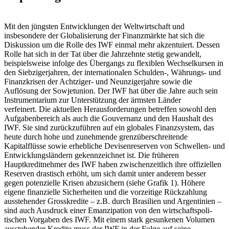
Mit den jüngsten Entwicklungen der Weltwirtschaft und
insbesondere der Globalisierung der Finanzmärkte hat sich die
Diskussion um die Rolle des IWF einmal mehr akzentuiert. Dessen
Rolle hat sich in der Tat über die Jahrzehnte stetig gewandelt,
beispielsweise infolge des Übergangs zu flexiblen Wechselkursen in
den Siebzigerjahren, der internationalen Schulden-, Währungs- und
Finanzkrisen der Achtziger- und Neunzigerjahre sowie die
Auflösung der Sowjetunion. Der IWF hat über die Jahre auch sein
Instrumentarium zur Unterstützung der ärmsten Länder
verfeinert. Die aktuellen Herausforderungen betreffen sowohl den
Aufgabenbereich als auch die Gouvernanz und den Haushalt des
IWF. Sie sind zurückzuführen auf ein globales Finanzsystem, das
heute durch hohe und zunehmende grenzüberschreitende
Kapitalflüsse sowie erhebliche Devisenreserven von Schwellen- und
Entwicklungsländern gekennzeichnet ist. Die früheren
Hauptkreditnehmer des IWF haben zwischenzeitlich ihre offiziellen
Reserven drastisch erhöht, um sich damit unter anderem besser
gegen potenzielle Krisen abzusichern (siehe Grafik 1). Höhere
eigene finanzielle Sicherheiten und die vorzeitige Rückzahlung
ausstehender Grosskredite – z.B. durch Brasilien und Argentinien –
sind auch Ausdruck einer Emanzipation von den wirtschaftspoli-
tischen Vorgaben des IWF. Mit einem stark gesunkenen Volumen
ausstehender Kredite muss der IWF in der Folge auf seine