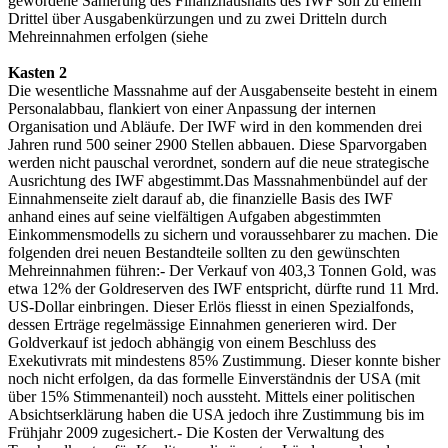
gewordene Sanierung des Finanzhaushalts des IWF soll zu einem
Drittel über Ausgabenkürzungen und zu zwei Dritteln durch
Mehreinnahmen erfolgen (siehe
Kasten 2
Die wesentliche Massnahme auf der Ausgabenseite besteht in einem
Personalabbau, flankiert von einer Anpassung der internen
Organisation und Abläufe. Der IWF wird in den kommenden drei
Jahren rund 500 seiner 2900 Stellen abbauen. Diese Sparvorgaben
werden nicht pauschal verordnet, sondern auf die neue strategische
Ausrichtung des IWF abgestimmt.Das Massnahmenbündel auf der
Einnahmenseite zielt darauf ab, die finanzielle Basis des IWF
anhand eines auf seine vielfältigen Aufgaben abgestimmten
Einkommensmodells zu sichern und voraussehbarer zu machen. Die
folgenden drei neuen Bestandteile sollten zu den gewünschten
Mehreinnahmen führen:- Der Verkauf von 403,3 Tonnen Gold, was
etwa 12% der Goldreserven des IWF entspricht, dürfte rund 11 Mrd.
US-Dollar einbringen. Dieser Erlös fliesst in einen Spezialfonds,
dessen Erträge regelmässige Einnahmen generieren wird. Der
Goldverkauf ist jedoch abhängig von einem Beschluss des
Exekutivrats mit mindestens 85% Zustimmung. Dieser konnte bisher
noch nicht erfolgen, da das formelle Einverständnis der USA (mit
über 15% Stimmenanteil) noch aussteht. Mittels einer politischen
Absichtserklärung haben die USA jedoch ihre Zustimmung bis im
Frühjahr 2009 zugesichert.- Die Kosten der Verwaltung des