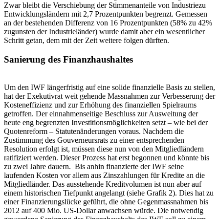
Zwar bleibt die Verschiebung der Stimmenanteile von Industriezu
Entwicklungsländern mit 2,7 Prozentpunkten begrenzt. Gemessen
an der bestehenden Differenz von 16 Prozentpunkten (58% zu 42%
zugunsten der Industrieländer) wurde damit aber ein wesentlicher
Schritt getan, dem mit der Zeit weitere folgen dürften.
Sanierung des Finanzhaushaltes
Um den IWF längerfristig auf eine solide finanzielle Basis zu stellen,
hat der Exekutivrat weit gehende Massnahmen zur Verbesserung der
Kosteneffizienz und zur Erhöhung des finanziellen Spielraums
getroffen. Der einnahmenseitige Beschluss zur Ausweitung der
heute eng begrenzten Investitionsmöglichkeiten setzt – wie bei der
Quotenreform – Statutenänderungen voraus. Nachdem die
Zustimmung des Gouverneursrats zu einer entsprechenden
Resolution erfolgt ist, müssen diese nun von den Mitgliedländern
ratifiziert werden. Dieser Prozess hat erst begonnen und könnte bis
zu zwei Jahre dauern. Bis anhin finanzierte der IWF seine
laufenden Kosten vor allem aus Zinszahlungen für Kredite an die
Mitgliedländer. Das ausstehende Kreditvolumen ist nun aber auf
einem historischen Tiefpunkt angelangt (siehe Grafik 2). Dies hat zu
einer Finanzierungslücke geführt, die ohne Gegenmassnahmen bis
2012 auf 400 Mio. US-Dollar anwachsen würde. Die notwendig