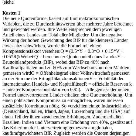
(siehe
Kasten 1
Die neue Quotenformel basiert auf fünf makroökonomischen
Variablen, die zu Durchschnittswerten über mehrere Jahre berechnet
und gewichtet werden. Ihre Werte entsprechen dem jeweiligen
Anteil eines Landes am Total aller Mitglieder. Um die negative
Wirkung der hohen Gewichtung des BIP für die kleineren Länder
etwas abzuschwächen, wurde die Formel mit einem
Kompressionsfaktor versehen:Q = (0.5*Y + 0.3*O + 0.15*V +
0.05*R)kWobei:Q = berechneter Quotenanteil eines LandesY =
Bruttoinlandprodukt (BIP), wobei das BIP zu 40% nach
Kaufkraftparitäten und zu 60% zum Wechselkurs auf den Märkten
gemessen wirdO = Offenheitsgrad einer Volkswirtschaft gemessen
an der Summe der ErtragsbilanztransaktionenV = Volatilität der
internationalen Handels- und KapitalflüsseR = offizielle Reserven k
= linearer Kompressionsfaktor von 0.95). – Alle gemäss der neuen
Formel untervertretenen Länder erhalten eine Quotenerhöhung. Um
einen politischen Kompromiss zu ermöglichen, waren indessen
zusätzliche Korrekturen nötig. So verzichten einige Industrieländer
(Deutschland, Italien, Irland, Japan, Luxemburg und die USA) auf
einen Teil der ihnen zustehenden Erhöhungen. Zudem erhalten
Brasilien, Indien und Vietnam eine Erhöhung von 40%, gestützt auf
das Kriterium der Untervertretung gemessen am globalen,
kaufkraftgewichteten BIP. Zugleich werden die Quoten derjenigen