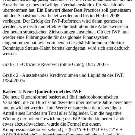
Ausarbeitung eines freiwilligen Verhaltenskodex für Staatsfonds
übernommen hat. Ein Entwurf dieser Best Practices soll gemeinsam
mit den Staatsfonds erarbeitet werden und bis im Herbst 2008
vorliegen. Der Erfolg der IWF-Reformen wird daran gemessen
werden, wie rasch und effektiv die Institution ihre Arbeitsweise an
den neuen strategischen Zielsetzungen ausrichtet. Ob der IWF nun
wieder eine Führungsrolle für das globale Finanzsystem
eingenommen hat, wie vom neuen Geschäftsführenden Direktor
Dominique Strauss-Kahn bereits kundgetan, wird sich erst dadurch
weisen.
Grafik 1 «Offizielle Reserven (ohne Gold), 1945-2007»
Grafik 2 «Ausstehendes Kreditvolumen und Liquidität des IWF,
1984-2007»
Kasten 1: Neue Quotenformel des IWF
Die neue Quotenformel basiert auf fünf makroökonomischen
Variablen, die zu Durchschnittswerten über mehrere Jahre berechnet
und gewichtet werden. Ihre Werte entsprechen dem jeweiligen
Anteil eines Landes am Total aller Mitglieder. Um die negative
Wirkung der hohen Gewichtung des BIP für die kleineren Länder
etwas abzuschwächen, wurde die Formel mit einem
Kompressionsfaktor versehen:Q = (0.5*Y + 0.3*O + 0.15*V +
0.05*R)kWobei:Q = berechneter Quotenanteil eines LandesY =