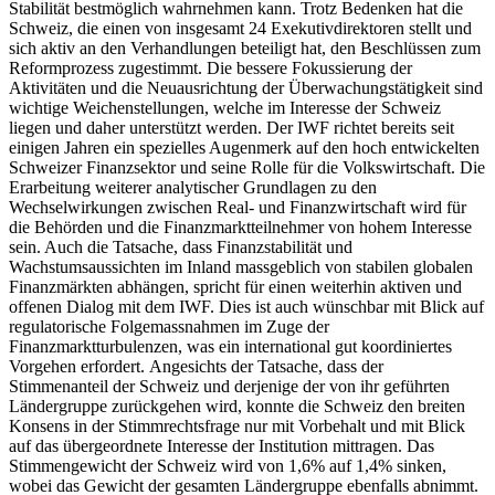
Stabilität bestmöglich wahrnehmen kann. Trotz Bedenken hat die
Schweiz, die einen von insgesamt 24 Exekutivdirektoren stellt und
sich aktiv an den Verhandlungen beteiligt hat, den Beschlüssen zum
Reformprozess zugestimmt. Die bessere Fokussierung der
Aktivitäten und die Neuausrichtung der Überwachungstätigkeit sind
wichtige Weichenstellungen, welche im Interesse der Schweiz
liegen und daher unterstützt werden. Der IWF richtet bereits seit
einigen Jahren ein spezielles Augenmerk auf den hoch entwickelten
Schweizer Finanzsektor und seine Rolle für die Volkswirtschaft. Die
Erarbeitung weiterer analytischer Grundlagen zu den
Wechselwirkungen zwischen Real- und Finanzwirtschaft wird für
die Behörden und die Finanzmarktteilnehmer von hohem Interesse
sein. Auch die Tatsache, dass Finanzstabilität und
Wachstumsaussichten im Inland massgeblich von stabilen globalen
Finanzmärkten abhängen, spricht für einen weiterhin aktiven und
offenen Dialog mit dem IWF. Dies ist auch wünschbar mit Blick auf
regulatorische Folgemassnahmen im Zuge der
Finanzmarktturbulenzen, was ein international gut koordiniertes
Vorgehen erfordert. Angesichts der Tatsache, dass der
Stimmenanteil der Schweiz und derjenige der von ihr geführten
Ländergruppe zurückgehen wird, konnte die Schweiz den breiten
Konsens in der Stimmrechtsfrage nur mit Vorbehalt und mit Blick
auf das übergeordnete Interesse der Institution mittragen. Das
Stimmengewicht der Schweiz wird von 1,6% auf 1,4% sinken,
wobei das Gewicht der gesamten Ländergruppe ebenfalls abnimmt.