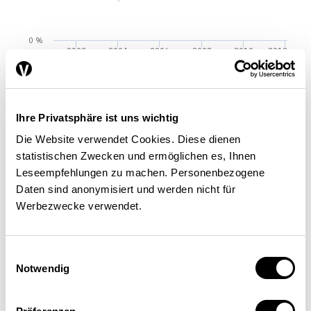
0 %
2002
2004
2006
2008
2010
2012
Schweiz
Belgien
Dänemark
Frankreich
Italien
Niederlande
Österreich
Finnland
Schweden
Deutschland
Ihre Privatsphäre ist uns wichtig
Die Website verwendet Cookies. Diese dienen
statistischen Zwecken und ermöglichen es, Ihnen
Anmerkung: Basis sind die innovierenden Unternehmen
Leseempfehlungen zu machen. Personenbezogene
in einem Land.
Daten sind anonymisiert und werden nicht für
Werbezwecke verwendet.
Quelle: KOF/Seco-Innovationsumfrage; Eurostat / Die
Volkswirtschaft
Einwilligungsauswahl
Notwendig
Hohe Kosten bremsen Innovationen