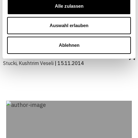
Wie steht es um die
Alle zulassen
Innovationsaktivitäten der
Auswahl erlauben
Schweizer Unternehmen?
WIRTSCHAFTSPOLITIK
Ablehnen
Spyros Arvanitis
,
Florian Seliger
,
Andrin Spescha
,
Tobias
Stucki
,
Kushtrim Veseli
| 15.11.2014