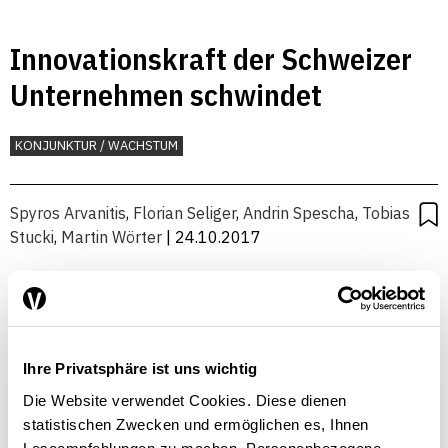
Innovationskraft der Schweizer
Unternehmen schwindet
KONJUNKTUR / WACHSTUM
Spyros Arvanitis
,
Florian Seliger
,
Andrin Spescha
,
Tobias
Stucki
,
Martin Wörter
| 24.10.2017
Starker Franken hemmt
Ihre Privatsphäre ist uns wichtig
Investitionen und Innovation
Die Website verwendet Cookies. Diese dienen
statistischen Zwecken und ermöglichen es, Ihnen
KONJUNKTUR / WACHSTUM