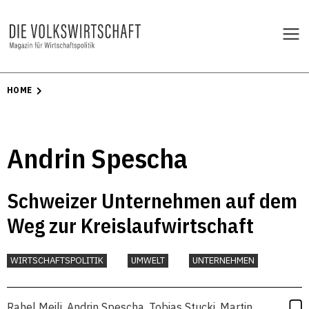
HOME
Andrin Spescha
Schweizer Unternehmen auf dem
Weg zur Kreislaufwirtschaft
WIRTSCHAFTSPOLITIK
UMWELT
UNTERNEHMEN
Rahel Meili
,
Andrin Spescha
,
Tobias Stucki
,
Martin