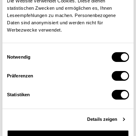
Die Website verwendet Cookies. Diese dienen
WIRTSCHAFTSPOLITIK
KANTONE
statistischen Zwecken und ermöglichen es, Ihnen
Leseempfehlungen zu machen. Personenbezogene
Daten sind anonymisiert und werden nicht für
Laetitia Mathys
| 05.08.2026
Werbezwecke verwendet.
Einwilligungsauswahl
Notwendig
Präferenzen
Statistiken
Coopetition: Skigebiete sollten
Details zeigen
mehr zusammenarbeiten