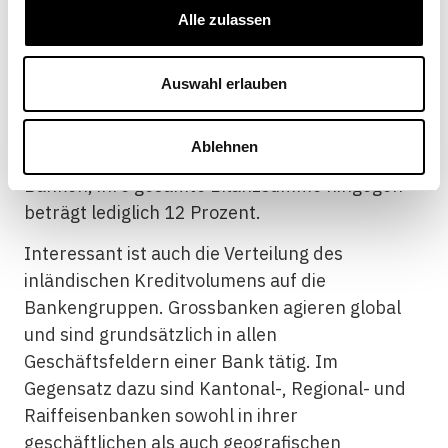
Alle zulassen
vergleicht (siehe Tabelle): Die vier Grossbanken
machen nur 2 Prozent aller Banken aus, haben
aber aufgrund ihrer Grösse einen Anteil von
Auswahl erlauben
über 40 Prozent an der Bilanzsumme aller
Banken in der Schweiz. Die Regional- und
Ablehnen
Raiffeisenbanken stellen rund ein Drittel aller
Banken, ihre gesamte Bilanzsumme hingegen
beträgt lediglich 12 Prozent.
Interessant ist auch die Verteilung des
inländischen Kreditvolumens auf die
Bankengruppen. Grossbanken agieren global
und sind grundsätzlich in allen
Geschäftsfeldern einer Bank tätig. Im
Gegensatz dazu sind Kantonal-, Regional- und
Raiffeisenbanken sowohl in ihrer
geschäftlichen als auch geografischen