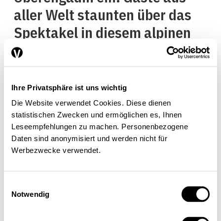
aller Welt staunten über das
Spektakel in diesem alpinen
Urlaubsort, der trotz seiner
Abgeschiedenheit mit dem
Komfort der damaligen
Ihre Privatsphäre ist uns wichtig
Moderne aufwarten konnte.
Die Website verwendet Cookies. Diese dienen
statistischen Zwecken und ermöglichen es, Ihnen
Leseempfehlungen zu machen. Personenbezogene
Hinter dem ganzen Schein
Daten sind anonymisiert und werden nicht für
verbarg sich jedoch eine
Werbezwecke verwendet.
verworrene Rechtslage: Die
Wasserhoheit lag bei den
Einwilligungsauswahl
Notwendig
einzelnen Gemeinden, sodass