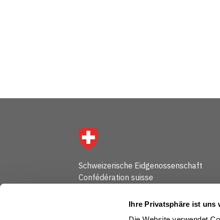
Schweizerische Eidgenossenschaft
Confédération suisse
Confederazione Svizzera
Confederaziun svizra
Ihre Privatsphäre ist uns 
Die Website verwendet Coo