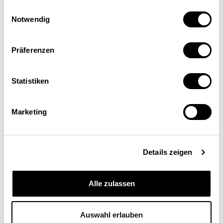
Einwilligungsauswahl
Notwendig
Präferenzen
Andreas Rickenbacher
Statistiken
Präsident der Konferenz Kantonaler
Volkswirtschaftsdirektoren VDK und
Marketing
Volkswirtschaftsdirektor des Kantons Bern
Details zeigen
Alle zulassen
Auswahl erlauben