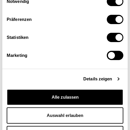
Gesundheitsausgaben
Notwendig
INTERNATIONAL
SOZIALPOLITIK
WIRTSCHAFTSPOLITIK
Präferenzen
Anna Vettori
,
Judith Trageser
,
Martin Peter
|
01.04.2011
Statistiken
Marketing
Details zeigen
Alle zulassen
Auswahl erlauben