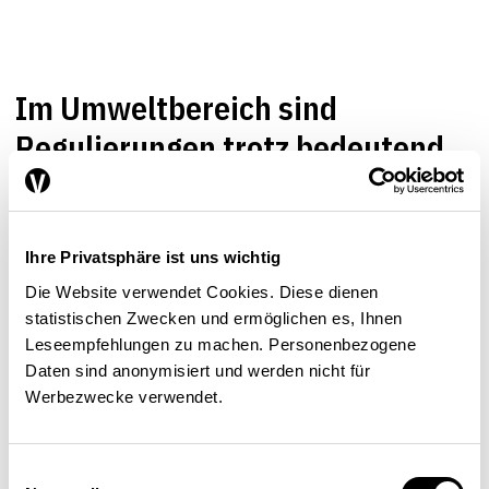
Im Umweltbereich sind
Regulierungen trotz bedeutender
Kosten breit akzeptiert
STANDORTFAKTOREN
UMWELT
Ihre Privatsphäre ist uns wichtig
Anna Vettori
,
Juliane Fliedner
,
Curdin Conrad
,
Tobias
Die Website verwendet Cookies. Diese dienen
Graf
| 01.01.2014
statistischen Zwecken und ermöglichen es, Ihnen
Leseempfehlungen zu machen. Personenbezogene
Daten sind anonymisiert und werden nicht für
Werbezwecke verwendet.
Volkswirtschaftliche
Auswirkungen steigender
Einwilligungsauswahl