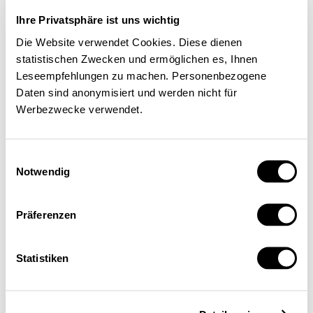
Einblick
Ihre Privatsphäre ist uns wichtig
Serien
Blick in die Welt
Die Website verwendet Cookies. Diese dienen
Konjunkturtendenzen
statistischen Zwecken und ermöglichen es, Ihnen
Ökonomie kurz erklärt
Next Generation
Leseempfehlungen zu machen. Personenbezogene
Infografiken
Daten sind anonymisiert und werden nicht für
Service
Werbezwecke verwendet.
Autorinnen und Autoren
Druckausgaben
Über uns
Kontakt
Einwilligungsauswahl
Datenschutz/Rechtliches
Notwendig
Impressum
Vorschau
Die App
Abo
Präferenzen
DE
FR
Statistiken
Suche
Abo