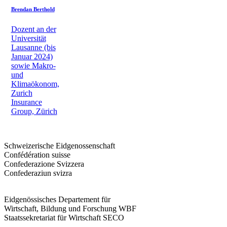
Brendan Berthold
Dozent an der
Universität
Lausanne (bis
Januar 2024)
sowie Makro-
und
Klimaökonom,
Zurich
Insurance
Group, Zürich
Schweizerische Eidgenossenschaft
Confédération suisse
Confederazione Svizzera
Confederaziun svizra
Eidgenössisches Departement für
Wirtschaft, Bildung und Forschung WBF
Staatssekretariat für Wirtschaft SECO