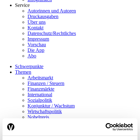
Service
Autorinnen und Autoren
Druckausgaben
Über uns
Kontakt
Datenschutz/Rechtliches
Impressum
Vorschau
Die App
Abo
Schwerpunkte
Themen
Arbeitsmarkt
Finanzen / Steuern
Finanzmärkte
International
Sozialpolitik
Konjunktur / Wachstum
Wirtschaftspolitik
Nobelpreis
Meinungen
Interview
Standpunkt
Nachgefragt