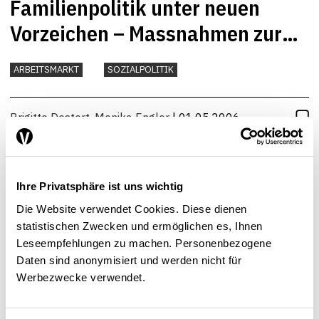
Familienpolitik unter neuen
Vorzeichen – Massnahmen zur
erhöhten
ARBEITSMARKT
SOZIALPOLITIK
Frauenerwerbstätigkeit
Brigitte Dostert
,
Monika Engler
| 01.05.2006
Ihre Privatsphäre ist uns wichtig
Die Website verwendet Cookies. Diese dienen
statistischen Zwecken und ermöglichen es, Ihnen
Leseempfehlungen zu machen. Personenbezogene
Daten sind anonymisiert und werden nicht für
Werbezwecke verwendet.